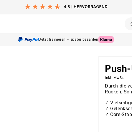
training
Yoga & Pilates
Kampfsport
Outdoor
Sets
Jetzt trainieren – später bezahlen
Push-
inkl. MwSt.
Durch die ve
Rücken, Schu
✓ Vielseitig
✓ Gelenksc
✓
Core-Stabi