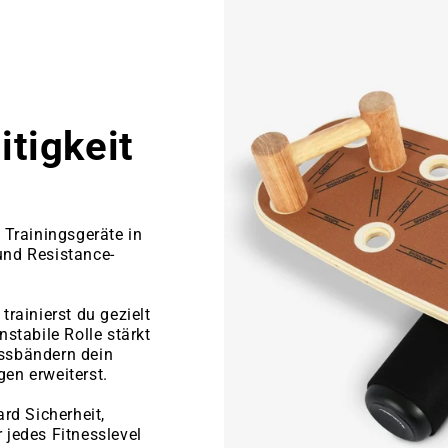

tigkeit
 Trainingsgeräte in
und Resistance-
trainierst du gezielt
nstabile Rolle stärkt
essbändern dein
en erweiterst.
ard Sicherheit,
 jedes Fitnesslevel