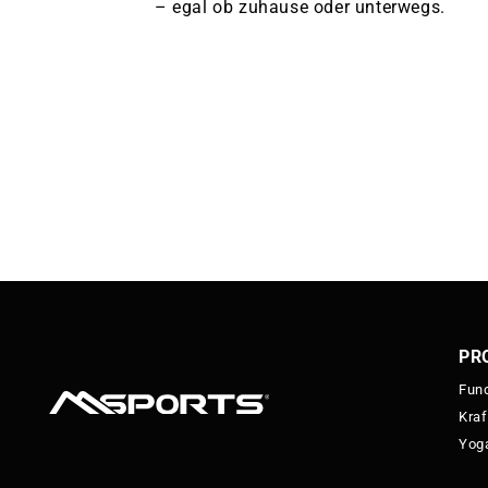
– egal ob zuhause oder unterwegs.
PR
Func
Kraf
Yoga