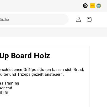
Einloggen
Warenkorb
Up Board Holz
rschiedenen Griffpositionen lassen sich Brust,
lter und Trizeps gezielt ansteuern.
es Training
honend
lität