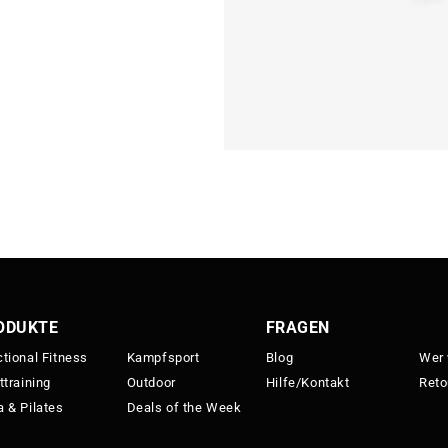
ODUKTE
FRAGEN
tional Fitness
Kampfsport
Blog
Wer 
ttraining
Outdoor
Hilfe/Kontakt
Reto
 & Pilates
Deals of the Week