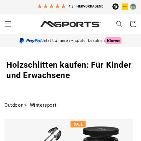
Direkt
zum
Inhalt
Warenko
Jetzt trainieren – später bezahlen
Holzschlitten kaufen: Für Kinder
und Erwachsene
Outdoor
>
Wintersport
SALE