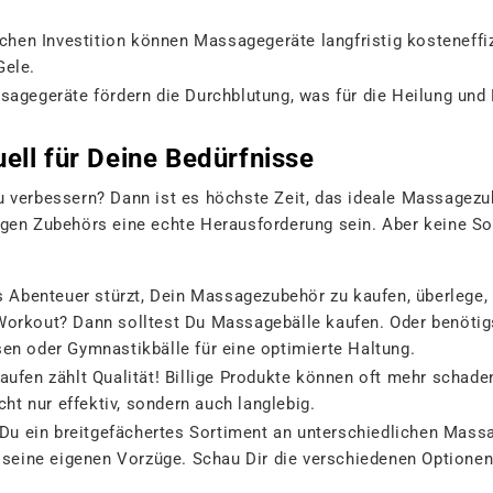
ichen Investition können Massagegeräte langfristig kosteneffi
Gele.
agegeräte fördern die Durchblutung, was für die Heilung und 
ell für Deine Bedürfnisse
u verbessern? Dann ist es höchste Zeit, das ideale Massagezub
igen Zubehörs eine echte Herausforderung sein. Aber keine Sor
s Abenteuer stürzt, Dein Massagezubehör zu kaufen, überlege, 
Workout? Dann solltest Du Massagebälle kaufen. Oder benötig
en oder Gymnastikbälle für eine optimierte Haltung.
fen zählt Qualität! Billige Produkte können oft mehr schaden 
ht nur effektiv, sondern auch langlebig.
 Du ein breitgefächertes Sortiment an unterschiedlichen
Massag
t seine eigenen Vorzüge. Schau Dir die verschiedenen Optione