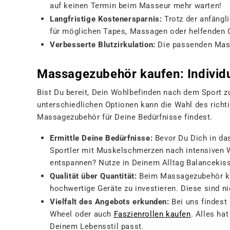
auf keinen Termin beim Masseur mehr warten!
Langfristige Kostenersparnis
:
Trotz der anfängl
für möglichen Tapes, Massagen oder helfenden 
Verbesserte Blutzirkulation
:
Die passenden Mass
Massagezubehör kaufen: Individu
Bist Du bereit, Dein Wohlbefinden nach dem Sport z
unterschiedlichen Optionen kann die Wahl des richt
Massagezubehör für Deine Bedürfnisse findest.
Ermittle Deine Bedürfnisse
:
Bevor Du Dich in da
Sportler mit Muskelschmerzen nach intensiven 
entspannen? Nutze in Deinem Alltag Balancekiss
Qualität über Quantität
:
Beim Massagezubehör kau
hochwertige Geräte zu investieren. Diese sind nic
Vielfalt des Angebots erkunden
:
Bei uns findest
Wheel oder auch
Faszienrollen kaufen
. Alles ha
Deinem Lebensstil passt.