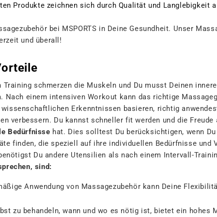
â
ten Produkte zeichnen sich durch Qualität und Langlebigkeit 
assagezubehör bei MSPORTS in Deine Gesundheit. Unser Massa
zeit und überall!
orteile
en Training schmerzen die Muskeln und Du musst Deinen inne
m
. Nach einem intensiven Workout kann das richtige Massageg
issenschaftlichen Erkenntnissen basieren, richtig anwendest
gen verbessern. Du kannst schneller fit werden und die Freude
lle Bedürfnisse
hat. Dies solltest Du berücksichtigen, wenn Du
e finden, die speziell auf ihre individuellen Bedürfnisse und
enötigst Du andere Utensilien als nach einem Intervall-Traini
prechen, sind:
äßige Anwendung von Massagezubehör kann Deine Flexibilität
lbst zu behandeln, wann und wo es nötig ist, bietet ein hohes 