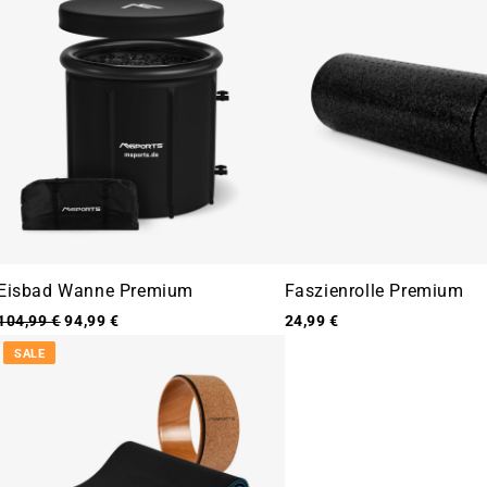

¢
Eisbad Wanne Premium
Faszienrolle Premium
104,99 €
94,99 €
24,99 €
SALE