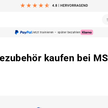
training
Yoga & Pilates
Kampfsport
Outdoor
Sets
Jetzt trainieren – später bezahlen
gezubehör kaufen bei 