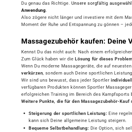
Du genau das Richtige.
Unsere sorgfältig ausgewähl
Anwendung
.
Also zögere nicht länger und investiere mit dem M
Moment der Ruhe und Entspannung zu gönnen – jeder
Massagezubehör kaufen: Deine V
Kennst Du das nicht auch: Nach einem erfolgreich
Zum Glück haben wir die
Lösung
für dieses Proble
Wenn Du moderne Massagegeräte, die auf neuesten w
verkürzen
, sondern auch Deine sportlichen Leistun
Wir sind uns bewusst, dass jeder Sportler
individue
verfügbaren Produkten können Sportler Massagegerät
erfolgreichen Training im Bereich des Kampfsports b
Weitere Punkte, die für den Massagezubehör-Kauf s
Steigerung der sportlichen Leistung
:
Eine regelm
kann sich Deine allgemeine Leistung steigern.
Bequeme Selbstbehandlung
:
Die Option, sich se